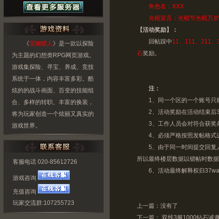
角色名：XXX
光棍宣言：光棍节光棍万岁
【活动奖励】：
回帖踩中
11、111、21
《
宝物猎人
》是一款以探险
石
奖励。
为主题的幻想类RPG网页游戏。
游戏集探险、寻宝、养成、竞技
系统于一体，内容丰富多彩。酷
注：
炫的的战斗画面、百变的技能组
1、同一个区的一个账号只能
合、多样的转职、丰富的换装，
2、活动奖励在活动结束后3
将为玩家创造一个炫丽又真实的
3、工作人员会对符合获奖条
游戏世界。
4、必须严格按照发帖格式进
5、由于同一时间提交回复人
所以最终楼层数据以锁帖时数据
客服电话 020-85612726
6、活动最终解释权归37wa
游戏咨询
充值咨询
玩家交流群:107255723
上一篇：没有了
下一篇：
双线3服1000钻石诚