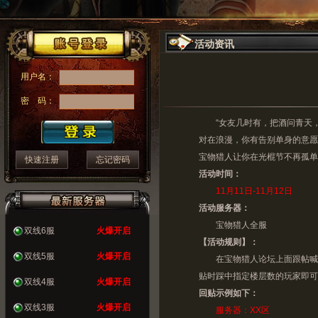
活动资讯
用户名：
密 码：
“女友几时有，把酒问青天，
对在浪漫，你有告别单身的意愿
宝物猎人让你在光棍节不再孤单
快速注册
忘记密码
活动时间：
11月11日-11月12日
活动服务器：
宝物猎人全服
双线6服
火爆开启
【活动规则】：
双线5服
火爆开启
在宝物猎人论坛上面跟帖喊
贴时踩中指定楼层数的玩家即可
双线4服
火爆开启
回贴示例如下：
双线3服
火爆开启
服务器：XX区