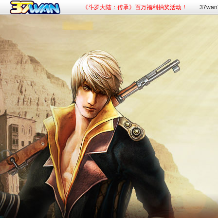
《斗罗大陆：传承》百万福利抽奖活动！
37wa
《赘婿》新游预约，火爆开启！
《九曲封神》杀入混沌，杀神灭魔！