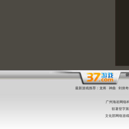
最新游戏推荐：
龙将
神曲
剑侠奇
广州海岩网络
软著登字第023
文化部网络游戏举