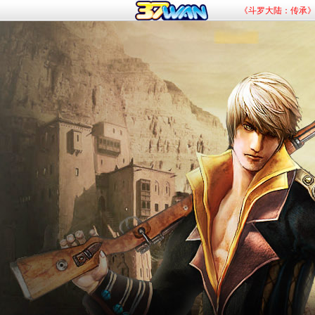
《赘婿》新游
《九曲封神》杀