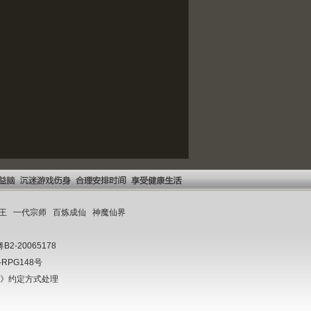
王
一代宗师
百炼成仙
神魔仙界
-20065178
W-RPG148号
协议》约定方式处理