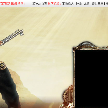
37wan首页
旗下游戏：
宝物猎人
|
神曲
|
龙将
|
盛世三国
|
预约，火爆开启！
入混沌，杀神灭魔！