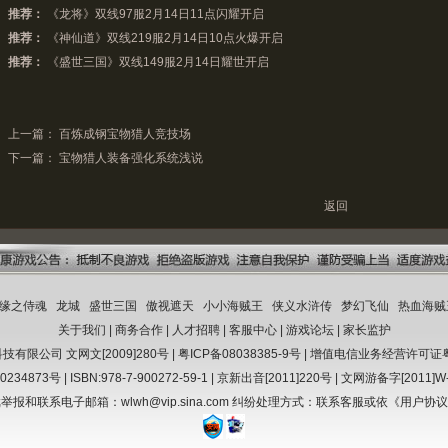
推荐：
《龙将》双线97服2月14日11点闪耀开启
推荐：
《神仙道》双线219服2月14日10点火爆开启
推荐：
《盛世三国》双线149服2月14日耀世开启
上一篇：
百炼成钢宝物猎人竞技场
下一篇：
宝物猎人装备强化系统浅说
返回
缘之侍魂
龙城
盛世三国
傲视遮天
小小海贼王
侠义水浒传
梦幻飞仙
热血海贼
关于我们
|
商务合作
|
人才招聘
|
客服中心
|
游戏论坛
|
家长监护
科技有限公司
文网文[2009]280号
| 粤ICP备08038385-9号 |
增值电信业务经营许可证粤B2
4873号 | ISBN:978-7-900272-59-1 | 京新出音[2011]220号 | 文网游备字[2011]
报和联系电子邮箱：wlwh@vip.sina.com 纠纷处理方式：联系客服或依《用户