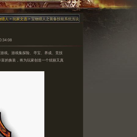
物猎人
>
玩家文选
> 宝物猎人之装备技能系统浅说
34:08
网页游戏。游戏集探险、寻宝、养成、竞技
丰富的换装，将为玩家创造一个炫丽又真