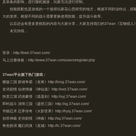
及装备的影响，进行随机施放，玩家无法进行控制。
技能搭配也是游戏的一个值得玩家花心思研究的地方，根据不同职业特点，搭配
大的发挥。根据不同的战斗需要更换使用技能，提升战斗效率。
以后还会有更多更精彩的内容与大家分享，大家支持我们的37wan《宝物猎人
未完待续…
登录：
http://bwlr.37wan.com/
马上注册体验：
http://www.37wan.com/users/register.php
37wan平台旗下热门游戏：
横版三国 群雄争霸 《龙将》
http://long.37wan.com/
史诗剧情 仙侠情缘 《神仙道》
http://sxd.37wan.com/
快意江湖 武侠豪情 《
逍遥剑
》
http://xyj.37wan.com/
即时战斗 演绎三国 《盛世三国》
http://sg.37wan.com/
华丽忍术 忍界传奇 《火影世界》
http://hysj.37wan.com/
创世神曲 史诗剧情 《神曲》
http://sq.37wan.com/
角色扮演 魔幻武侠 《龙城》
http://lc.37wan.com/