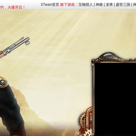
预约，火爆开启！
37wan首页
旗下游戏：
宝物猎人
|
神曲
|
龙将
|
盛世三国
|
入混沌，杀神灭魔！
》百万福利抽奖活动！