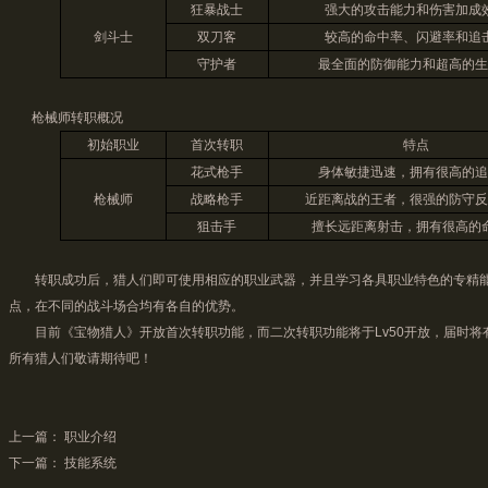
狂暴战士
强大的攻击能力和伤害加成
剑斗士
双刀客
较高的命中率、闪避率和追
守护者
最全面的防御能力和超高的生
枪械师转职概况
初始职业
首次转职
特点
花式枪手
身体敏捷迅速，拥有很高的追
枪械师
战略枪手
近距离战的王者，很强的防守反
狙击手
擅长远距离射击，拥有很高的
转职成功后，猎人们即可使用相应的职业武器，并且学习各具职业特色的专精能
点，在不同的战斗场合均有各自的优势。
目前《宝物猎人》开放首次转职功能，而二次转职功能将于Lv50开放，届时将
所有猎人们敬请期待吧！
上一篇：
职业介绍
下一篇：
技能系统