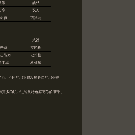
效果
战斧
击率
双刀
命值
西洋剑
武器
击率
左轮枪
击能力
散弹枪
命中率
机械弩
力。不同的职业将发展各自的职业特
有更多的职业进阶及特色擦亮你的眼球，