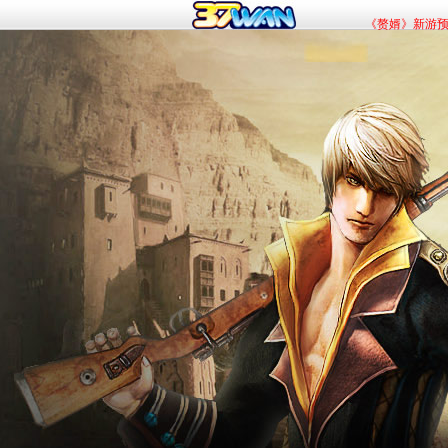
《赘婿》新游
《九曲封神》杀
《斗罗大陆：传承