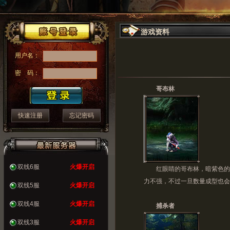
游戏资料
用户名：
密 码：
哥布林
快速注册
忘记密码
双线6服
火爆开启
红眼睛的哥布林，暗紫色的皮
力不强，不过一旦数量成型也会
双线5服
火爆开启
双线4服
火爆开启
捕杀者
双线3服
火爆开启