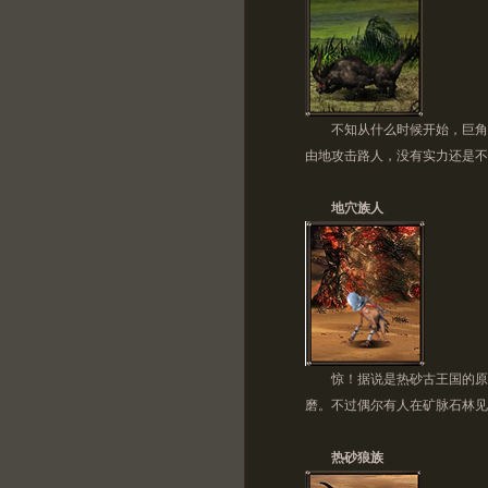
不知从什么时候开始，巨角龙
由地攻击路人，没有实力还是不
地穴族人
惊！据说是热砂古王国的原住
磨。不过偶尔有人在矿脉石林见
热砂狼族