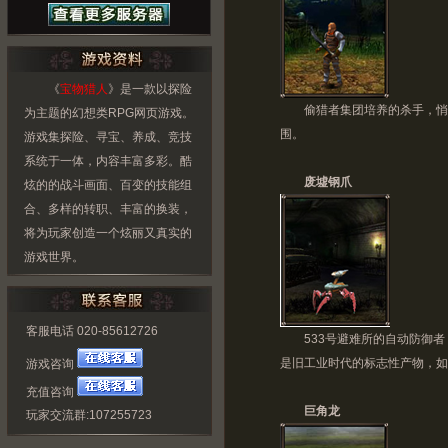
《
宝物猎人
》是一款以探险
偷猎者集团培养的杀手，悄悄
为主题的幻想类RPG网页游戏。
围。
游戏集探险、寻宝、养成、竞技
系统于一体，内容丰富多彩。酷
废墟钢爪
炫的的战斗画面、百变的技能组
合、多样的转职、丰富的换装，
将为玩家创造一个炫丽又真实的
游戏世界。
客服电话 020-85612726
533号避难所的自动防御者
是旧工业时代的标志性产物，如
游戏咨询
充值咨询
巨角龙
玩家交流群:107255723