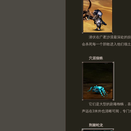
潜伏在广袤沙漠最深处的掠食
会杀死每一个胆敢进入他们领土
穴居狼蛛
它们是大型的剧毒蜘蛛，喜欢
声远在3米外也清晰可闻，专门
荆棘蛇龙