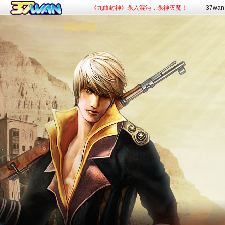
《九曲封神》杀入混沌，杀神灭魔！
37wa
《斗罗大陆：传承》百万福利抽奖活动！
《赘婿》新游预约，火爆开启！