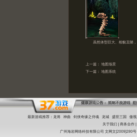
虽然体型巨大、相貌丑陋，其
上一篇：
地图场景
下一篇：
地图系统
最新游戏推荐：
龙将
神曲
剑侠奇缘之侍魂
龙城
盛世三国
傲视
关于我们
|
商务合作
广州海岩网络科技有限公司
文网文[2009]280号