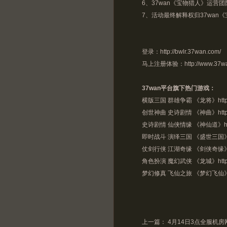
6、37wan《宝物猎人》运营
7、活动最终解释权归37wan
登录：
http://bwlr.37wan.com/
马上注册体验：
http://www.37w
37wan平台旗下热门游戏：
横版三国 群雄争霸 《龙将》
htt
创世神曲 史诗剧情 《神曲》
htt
史诗剧情 仙侠情缘 《神仙道》
h
即时战斗 演绎三国 《盛世三国
仗剑行侠 江湖奇缘 《剑侠奇缘
角色扮演 魔幻武侠 《龙城》
htt
梦幻修真 飞仙之旅 《梦幻飞仙
上一篇：
4月14日3点全服机