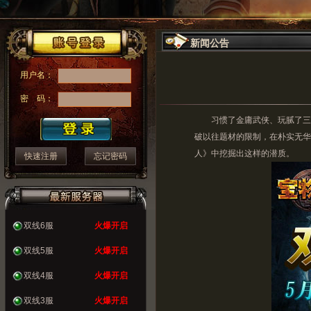
新闻公告
用户名：
密 码：
习惯了金庸武侠、玩腻了三国战
破以往题材的限制，在朴实无华
人》中挖掘出这样的潜质。
快速注册
忘记密码
双线6服
火爆开启
双线5服
火爆开启
双线4服
火爆开启
双线3服
火爆开启