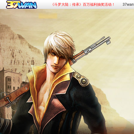
《斗罗大陆：传承》百万福利抽奖活动！
37wa
《赘婿》新游预约，火爆开启！
《九曲封神》杀入混沌，杀神灭魔！