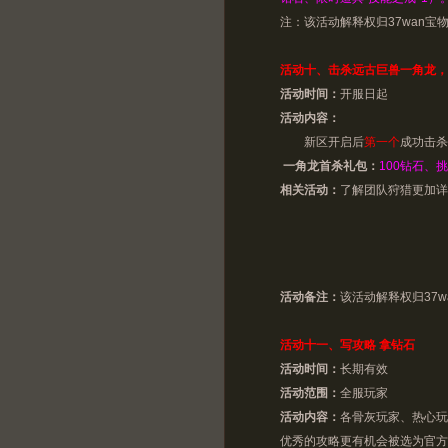
注：该活动解释权归37wan宝
活动十、击杀远古巨兽一角龙，
活动时间：
开服日起
活动内容：
新区开启后
第一个
成功击杀
一角龙首杀礼包：
100钻石、挑
相关活动：
了解团队狩猎更加详
活动备注：
该活动解释权归37w
活动十一、写攻略 拿钻石
活动时间：
长期有效
活动范围：
全服玩家
活动内容：
各骨灰玩家、热心玩
优秀的攻略更有机会被选为官方