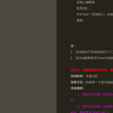
游戏人物昵称：
联系QQ：
对37wan《宝物猎人》的
截图：
注：
1、活动奖励于活动结束后三个
2、该活动解释权归37wan宝
活动九：怪物首领首杀活动，谁
活动时间：
开服日起
发奖方法：
玩家第一个成功挑战
活动规则：
1、新区开启后第一位成功
石）。
2、新区开启后第一位成功
钻石、限时道具
·
技能之戒*1）