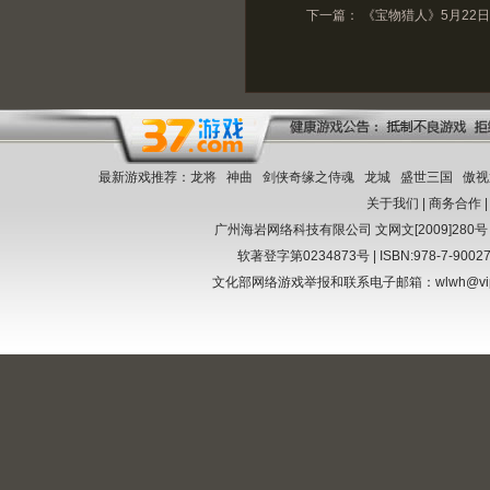
下一篇：
《宝物猎人》5月22日
最新游戏推荐：
龙将
神曲
剑侠奇缘之侍魂
龙城
盛世三国
傲视
关于我们
|
商务合作
广州海岩网络科技有限公司
文网文[2009]280号
软著登字第0234873号 | ISBN:978-7-9002
文化部网络游戏举报和联系电子邮箱：wlwh@vi