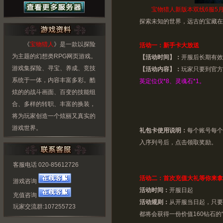
宝物猎人新版本双线6服5月
探索未知的世界，远古的宝藏在
《
宝物猎人
》是一款以探险
活动一：新手卡大放送
为主题的幻想类RPG网页游戏。
【活动时间】：
开服后长期有效
游戏集探险、寻宝、养成、竞技
【活动内容】：
玩家只要到官方
系统于一体，内容丰富多彩。酷
英定位仪*8、灵魂石*1。
炫的的战斗画面、百变的技能组
合、多样的转职、丰富的换装，
将为玩家创造一个炫丽又真实的
游戏世界。
礼包卡使用说明：
每个账号每个
入序列号后，点击领取奖励。
客服电话 020-85612726
活动二：首次充值大礼等你来拿
游戏咨询
活动时间：
开服日起
充值咨询
活动规则：
从开服当日起，只要
玩家交流群:107255723
都将会获得一份价值160钻石的