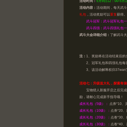
活动时间：
5月9日12：00-5月
活动内容：
活动期间，每天武斗
礼包
，活动奖励可以
重复
获得。
武斗冠军：武斗冠军礼包一个（
武斗四强：武斗四强礼包一个（
武斗大会详细介绍：
了解武斗大
注：
1、奖励将在活动结束后的
2、冠军礼包和四强礼包每
3、该活动解释权归37wan
活动七：升级送大礼，探索有保
宝物猎人新服开启之后完成1
励，请耐心完成新手指导哦！
成长礼包（5级）：
点券*10、
成长礼包（10级）：
点券*20
成长礼包（20级）：
点卷*30
成长礼包（30级）：
点卷*40