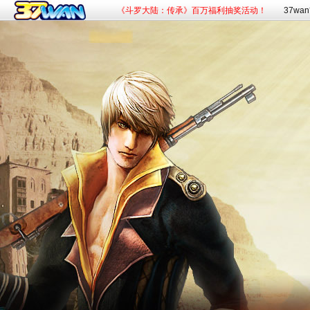
《斗罗大陆：传承》百万福利抽奖活动！
37wa
《赘婿》新游预约，火爆开启！
《九曲封神》杀入混沌，杀神灭魔！