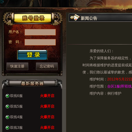
新闻公告
用户名：
密 码：
亲爱的猎人们：
为了保障服务器的稳定性，
时间将根据维护的进度提前或延
快速注册
忘记密码
便，我们致以最诚挚的歉意，感
维护时间：
2012年5月22日 1
维护范围：
合区1服(即双线
维护内容：例行维护
双线6服
火爆开启
双线5服
火爆开启
双线4服
火爆开启
双线3服
火爆开启