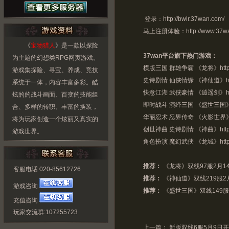
登录：
http://bwlr.37wan.com/
马上注册体验：
http://www.37w
《
宝物猎人
》是一款以探险
37wan平台旗下热门游戏：
为主题的幻想类RPG网页游戏。
横版三国 群雄争霸 《龙将》
htt
游戏集探险、寻宝、养成、竞技
史诗剧情 仙侠情缘 《神仙道》
h
系统于一体，内容丰富多彩。酷
快意江湖 武侠豪情 《
逍遥剑
》
h
炫的的战斗画面、百变的技能组
即时战斗 演绎三国 《盛世三国
合、多样的转职、丰富的换装，
华丽忍术 忍界传奇 《火影世界
将为玩家创造一个炫丽又真实的
创世神曲 史诗剧情 《神曲》
htt
游戏世界。
角色扮演 魔幻武侠 《龙城》
htt
推荐：
《龙将》双线97服2月1
客服电话 020-85612726
推荐：
《神仙道》双线219服2
游戏咨询
推荐：
《盛世三国》双线149服
充值咨询
玩家交流群:107255723
上一篇：
新版双线6服5月9日