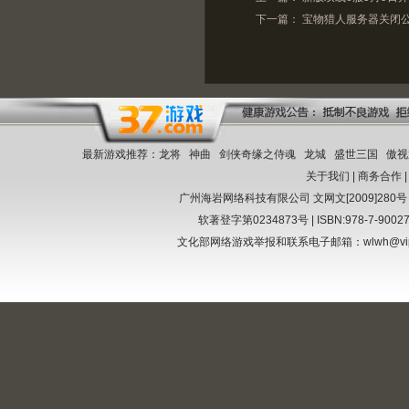
下一篇：
宝物猎人服务器关闭
最新游戏推荐：
龙将
神曲
剑侠奇缘之侍魂
龙城
盛世三国
傲视
关于我们
|
商务合作
广州海岩网络科技有限公司
文网文[2009]280号
软著登字第0234873号 | ISBN:978-7-9002
文化部网络游戏举报和联系电子邮箱：wlwh@vi